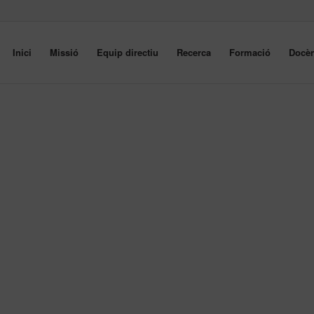
Inici
Missió
Equip directiu
Recerca
Formació
Docèn