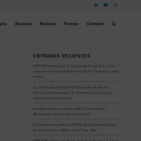
cia
Aliances
Notícies
Premsa
Contacte
ENTRADAS RECIENTES
CPB SSM participa en la 2a Jornada Social de La Unió
compartint una experiència innovadora d’habitatge i salut
mental
La XI Jornada del Grup-TLP Barcelona aborda les
relacions afectivosexuals i la identitat de gènere en els
trastorns de la personalitat
Jornada esportiva inclusiva amb la Universitat de
Blanquerna: tres anys de col·laboració
El CaixaForum acollirà la XXVII edició del Premi Agustí
de Semir & Conxa Millán sota el lema “Niu”
CPB SSM celebra una Diada de Sant Jordi plena d’il·lusió