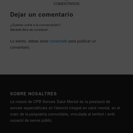
COMENTARIOS
Dejar un comentario
¿Quieres unirte a la conversación?
Siéntete libre de contribuir!
Lo siento, debes estar
conectado
para publicar un
comentario.
SOBRE NOSALTRES
La missió de CPB Serveis Salut Mental és la prestació de
serveis especialitzats en l'atenció integral en salut mental, en el
marc de la psiquiatria comunitària, vinculada al territori i amb
vocació de servei públic.