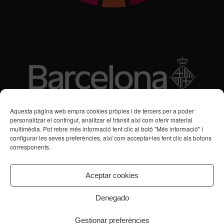
Subvencions des de 2016
Aquesta pàgina web empra cookies pròpies i de tercers per a poder
personalitzar el contingut, analitzar el trànsit així com oferir material
multimèdia. Pot rebre més informació fent clic al botó "Més informació" i
Programa de Vacances/Suport Respir Familiar
configurar les seves preferències, així com acceptar-les fent clic als botons
corresponents.
Servei de Suport a la Vida Independent per a Persones amb
Transtorns de Salut Mental
Aceptar cookies
Denegado
Gestionar preferències