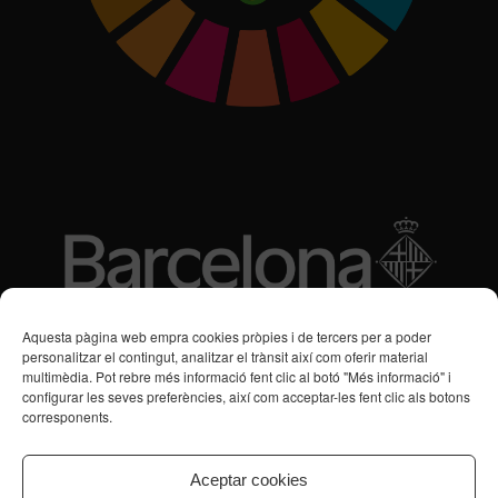
Subvencions des de 2016
Aquesta pàgina web empra cookies pròpies i de tercers per a poder
personalitzar el contingut, analitzar el trànsit així com oferir material
multimèdia. Pot rebre més informació fent clic al botó "Més informació" i
Programa de Vacances/Suport Respir Familiar
configurar les seves preferències, així com acceptar-les fent clic als botons
corresponents.
Servei de Suport a la Vida Independent per a Persones amb
Transtorns de Salut Mental
Aceptar cookies