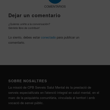
COMENTARIOS
Dejar un comentario
¿Quieres unirte a la conversación?
Siéntete libre de contribuir!
Lo siento, debes estar
conectado
para publicar un
comentario.
SOBRE NOSALTRES
La missió de CPB Serveis Salut Mental és la prestació de
serveis especialitzats en l'atenció integral en salut mental, en el
marc de la psiquiatria comunitària, vinculada al territori i amb
vocació de servei públic.