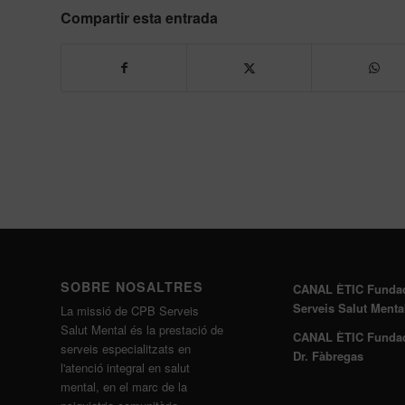
Compartir esta entrada
SOBRE NOSALTRES
CANAL ÈTIC Funda
Serveis Salut Menta
La missió de CPB Serveis
Salut Mental és la prestació de
CANAL ÈTIC Funda
serveis especialitzats en
Dr. Fàbregas
l'atenció integral en salut
mental, en el marc de la