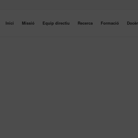
Inici
Missió
Equip directiu
Recerca
Formació
Docèn