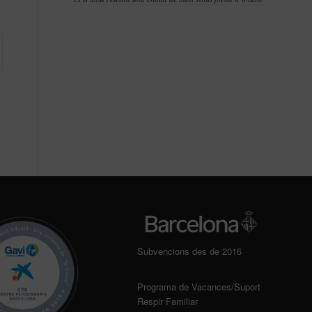
Subvencions des de 2016
Programa de Vacances/Suport
Respir Familiar