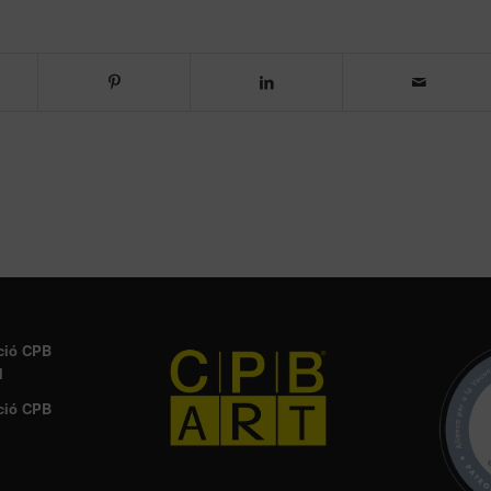
ció CPB
l
ció CPB