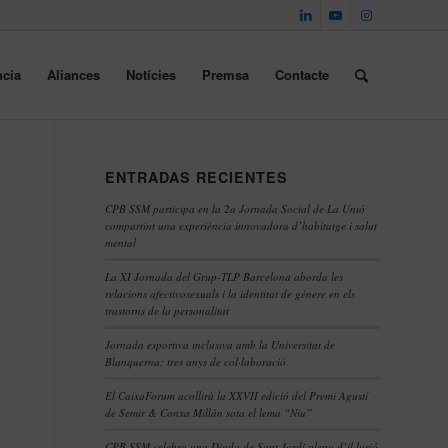
cia
Aliances
Notícies
Premsa
Contacte
ENTRADAS RECIENTES
CPB SSM participa en la 2a Jornada Social de La Unió
compartint una experiència innovadora d’habitatge i salut
mental
La XI Jornada del Grup-TLP Barcelona aborda les
relacions afectivosexuals i la identitat de gènere en els
trastorns de la personalitat
Jornada esportiva inclusiva amb la Universitat de
Blanquerna: tres anys de col·laboració
El CaixaForum acollirà la XXVII edició del Premi Agustí
de Semir & Conxa Millán sota el lema “Niu”
CPB SSM celebra una Diada de Sant Jordi plena d’il·lusió