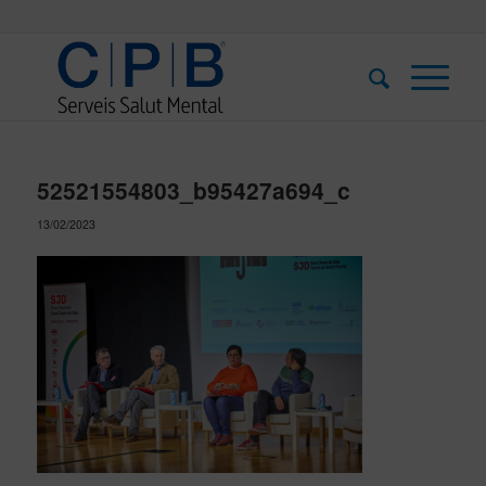
52521554803_b95427a694_c
13/02/2023