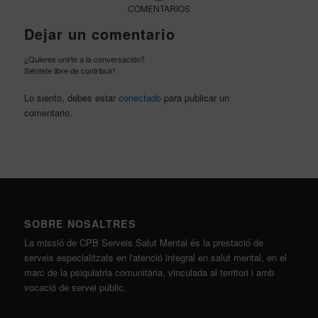
COMENTARIOS
Dejar un comentario
¿Quieres unirte a la conversación?
Siéntete libre de contribuir!
Lo siento, debes estar
conectado
para publicar un
comentario.
SOBRE NOSALTRES
La missió de CPB Serveis Salut Mental és la prestació de
serveis especialitzats en l'atenció integral en salut mental, en el
marc de la psiquiatria comunitària, vinculada al territori i amb
vocació de servei públic.