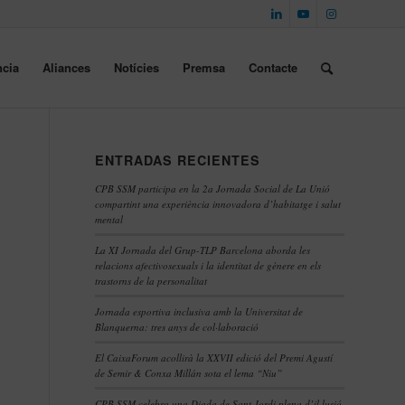
cia
Aliances
Notícies
Premsa
Contacte
ENTRADAS RECIENTES
CPB SSM participa en la 2a Jornada Social de La Unió
compartint una experiència innovadora d’habitatge i salut
mental
La XI Jornada del Grup-TLP Barcelona aborda les
relacions afectivosexuals i la identitat de gènere en els
trastorns de la personalitat
Jornada esportiva inclusiva amb la Universitat de
Blanquerna: tres anys de col·laboració
El CaixaForum acollirà la XXVII edició del Premi Agustí
de Semir & Conxa Millán sota el lema “Niu”
CPB SSM celebra una Diada de Sant Jordi plena d’il·lusió