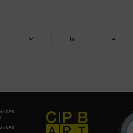
ció CPB
l
ció CPB