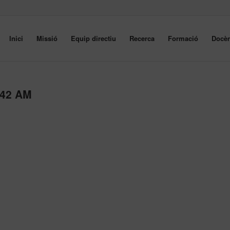
Inici
Missió
Equip directiu
Recerca
Formació
Docèn
.42 AM