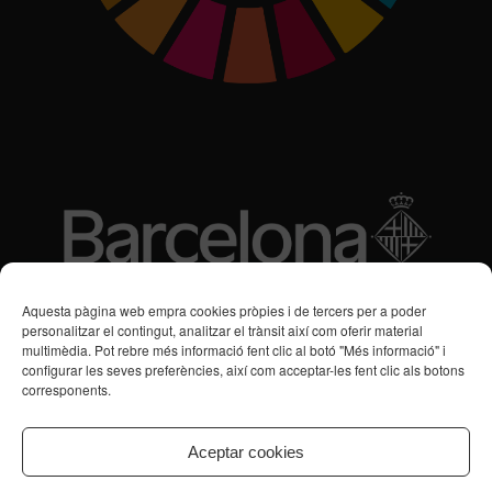
Subvencions des de 2016
Aquesta pàgina web empra cookies pròpies i de tercers per a poder
personalitzar el contingut, analitzar el trànsit així com oferir material
multimèdia. Pot rebre més informació fent clic al botó "Més informació" i
Programa de Vacances/Suport Respir Familiar
configurar les seves preferències, així com acceptar-les fent clic als botons
corresponents.
Servei de Suport a la Vida Independent per a Persones amb
Transtorns de Salut Mental
Aceptar cookies