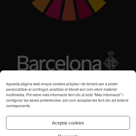
Subvencions des de 2016
Aquesta pàgina web empra cookies pròpies i de tercers per a poder
personalitzar el contingut, analitzar el trànsit així com oferir material
multimèdia. Pot rebre més informació fent clic al botó "Més informació" i
Programa de Vacances/Suport Respir Familiar
configurar les seves preferències, així com acceptar-les fent clic als botons
corresponents.
Servei de Suport a la Vida Independent per a Persones amb
Transtorns de Salut Mental
Aceptar cookies