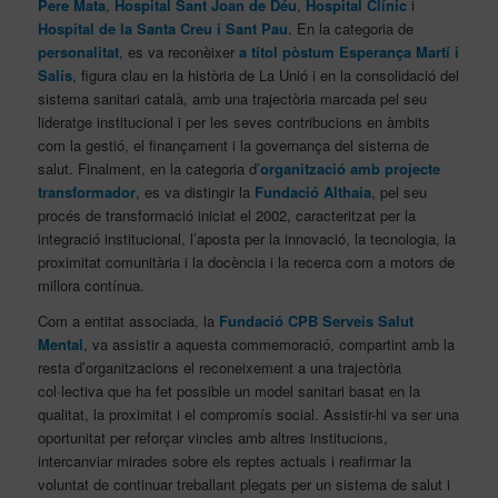
Pere Mata
,
Hospital Sant Joan de Déu
,
Hospital Clínic
i
Hospital de la Santa Creu i Sant Pau
. En la categoria de
personalitat
, es va reconèixer
a títol pòstum Esperança Martí i
Salís
, figura clau en la història de La Unió i en la consolidació del
sistema sanitari català, amb una trajectòria marcada pel seu
lideratge institucional i per les seves contribucions en àmbits
com la gestió, el finançament i la governança del sistema de
salut. Finalment, en la categoria d’
organització amb projecte
transformador
, es va distingir la
Fundació Althaia
, pel seu
procés de transformació iniciat el 2002, caracteritzat per la
integració institucional, l’aposta per la innovació, la tecnologia, la
proximitat comunitària i la docència i la recerca com a motors de
millora contínua.
Com a entitat associada, la
Fundació CPB Serveis Salut
Mental
, va assistir a aquesta commemoració, compartint amb la
resta d’organitzacions el reconeixement a una trajectòria
col·lectiva que ha fet possible un model sanitari basat en la
qualitat, la proximitat i el compromís social. Assistir-hi va ser una
oportunitat per reforçar vincles amb altres institucions,
intercanviar mirades sobre els reptes actuals i reafirmar la
voluntat de continuar treballant plegats per un sistema de salut i