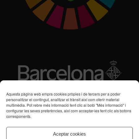
Subvencions des de 2016
Aquesta pàgina web empra cookies pròpies i de tercers per a poder
personalitzar el contingut, analitzar el trànsit així com oferir material
multimèdia. Pot rebre més informació fent clic al botó "Més informació" i
Programa de Vacances/Suport Respir Familiar
configurar les seves preferències, així com acceptar-les fent clic als botons
corresponents.
Servei de Suport a la Vida Independent per a Persones amb
Transtorns de Salut Mental
Aceptar cookies