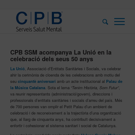
CPB SSM acompanya La Unió en la
celebració dels seus 50 anys
La Unió
, Associació d’Entitats Sanitàries i Socials, va celebrar
ahir la cerimònia de cloenda de les celebracions amb motiu del
seu
cinquantè aniversari
amb un acte institucional al
Palau de
la Música Catalana
. Sota el lema
“Tenim Història, Som Futur”
,
va reunir representants (administració/govern), direccions i
professionals d’entitats sanitàries i socials d’arreu del país. Més
de 700 persones van omplir el Petit Palau d’un ambient de
celebració i de reconeixement a la trajectòria d’una organització
que, al llarg de cinquanta anys, ha contribuït decisivament a
enfortir i cohesionar el sistema sanitari i social de Catalunya.