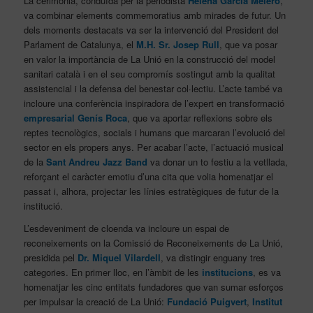
La cerimònia, conduïda per la periodista
Helena Garcia Melero
,
va combinar elements commemoratius amb mirades de futur. Un
dels moments destacats va ser la intervenció del President del
Parlament de Catalunya, el
M.H. Sr. Josep Rull
, que va posar
en valor la importància de La Unió en la construcció del model
sanitari català i en el seu compromís sostingut amb la qualitat
assistencial i la defensa del benestar col·lectiu. L’acte també va
incloure una conferència inspiradora de l’expert en transformació
empresarial Genís Roca
, que va aportar reflexions sobre els
reptes tecnològics, socials i humans que marcaran l’evolució del
sector en els propers anys. Per acabar l’acte, l’actuació musical
de la
Sant Andreu Jazz Band
va donar un to festiu a la vetllada,
reforçant el caràcter emotiu d’una cita que volia homenatjar el
passat i, alhora, projectar les línies estratègiques de futur de la
institució.
L’esdeveniment de cloenda va incloure un espai de
reconeixements on la Comissió de Reconeixements de La Unió,
presidida pel
Dr. Miquel Vilardell
, va distingir enguany tres
categories. En primer lloc, en l’àmbit de les
institucions
, es va
homenatjar les cinc entitats fundadores que van sumar esforços
per impulsar la creació de La Unió:
Fundació Puigvert
,
Institut