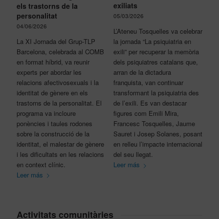
exiliats
els trastorns de la
personalitat
05/03/2026
04/06/2026
L’Ateneu Tosquelles va celebrar
La XI Jornada del Grup-TLP
la jornada “La psiquiatria en
Barcelona, celebrada al COMB
exili” per recuperar la memòria
en format híbrid, va reunir
dels psiquiatres catalans que,
experts per abordar les
arran de la dictadura
relacions afectivosexuals i la
franquista, van continuar
identitat de gènere en els
transformant la psiquiatria des
trastorns de la personalitat. El
de l’exili. Es van destacar
programa va incloure
figures com Emili Mira,
ponències i taules rodones
Francesc Tosquelles, Jaume
sobre la construcció de la
Sauret i Josep Solanes, posant
identitat, el malestar de gènere
en relleu l’impacte internacional
i les dificultats en les relacions
del seu llegat.
en context clínic.
Leer más
Leer más
Activitats comunitàries