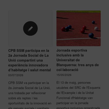
Jornada esportiva
CPB SSM participa en la
inclusiva amb la
2a Jornada Social de La
Universitat de
Unió compartint una
Blanquerna: tres anys de
experiència innovadora
col·laboració
d’habitatge i salut mental
15/05/2026
03/07/2026
El 13 de maig, persones
CPB SSM va participar en la
usuàries del SRC de l'Esquerra
2a Jornada Social de La Unió,
de l'Eixample i de la Unitat
una trobada per reflexionar
Funcional d'Habitatge van
sobre els reptes i les
participar en la jornada
oportunitats de la innovació en
esportiva inclusiva organitzada
els serveis socials i sanitaris.