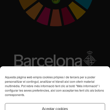
Subvencions des de 2016
Aquesta pàgina web empra cookies pròpies i de tercers per a poder
personalitzar el contingut, analitzar el trànsit així com oferir material
multimèdia. Pot rebre més informació fent clic al botó "Més informació" i
Programa de Vacances/Suport Respir Familiar
configurar les seves preferències, així com acceptar-les fent clic als botons
corresponents.
Servei de Suport a la Vida Independent per a Persones amb
Transtorns de Salut Mental
Aceptar cookies