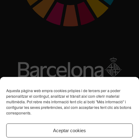
Subvencions des de 2016
Aquesta pàgina web empra cookies pròpies i de tercers per a poder
personalitzar el contingut, analitzar el trànsit així com oferir material
multimèdia. Pot rebre més informació fent clic al botó "Més informació" i
Programa de Vacances/Suport Respir Familiar
configurar les seves preferències, així com acceptar-les fent clic als botons
corresponents.
Servei de Suport a la Vida Independent per a Persones amb
Transtorns de Salut Mental
Aceptar cookies