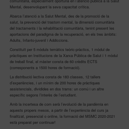
comunitària, especialment oportuna en l’atenció pública a la Salut
Mental, desenvolupant la seva capacitat crítica.
Abarca l’atenció a la Salut Mental, des de la promoció de la
salut, la prevenció del trastorn mental, la dimensió comunitària
del tractaments i la rehabilitació comunitària, tenint present les
aportacions del paradigma de la recuperació, en els tres àmbits:
Adults, Infanto-juvenil i Addiccions.
Constituït per 5 mòduls temàtics teòric-pràctics, 1 mòdul de
pràctiques en Institucions de la Xarxa Pública de Salut i 1 mòdul
de treball final, el màster consta de 60 crèdits ECTS
(corresponents a 1500 hores de formació).
La distribució lectiva consta de 183 classes, 12 tallers
d’experiències, i un mínim de 200 hores de pràctiques
assistencials, dividides en dos trams: un comú i un altre
específic segons l’interès de l’estudiant.
Amb la incertesa de com serà l’evolució de la pandèmia en
aquests propers mesos, a partir de l’experiència del curs ja
finalitzat, presencial o online, la formació del MSMC 2020-2021
està preparat per continuar!