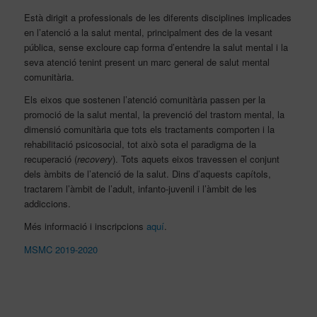
Està dirigit a professionals de les diferents disciplines implicades
en l’atenció a la salut mental, principalment des de la vesant
pública, sense excloure cap forma d’entendre la salut mental i la
seva atenció tenint present un marc general de salut mental
comunitària.
Els eixos que sostenen l’atenció comunitària passen per la
promoció de la salut mental, la prevenció del trastorn mental, la
dimensió comunitària que tots els tractaments comporten i la
rehabilitació psicosocial, tot això sota el paradigma de la
recuperació (
recovery
). Tots aquets eixos travessen el conjunt
dels àmbits de l’atenció de la salut. Dins d’aquests capítols,
tractarem l’àmbit de l’adult, infanto-juvenil i l’àmbit de les
addiccions.
Més informació i inscripcions
aquí
.
MSMC 2019-2020