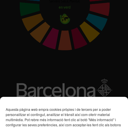
Subvencions des de 2016
Aquesta pàgina web empra cookies pròpies i de tercers per a poder
personalitzar el contingut, analitzar el trànsit així com oferir material
multimèdia. Pot rebre més informació fent clic al botó "Més informació" i
Programa de Vacances/Suport Respir Familiar
configurar les seves preferències, així com acceptar-les fent clic als botons