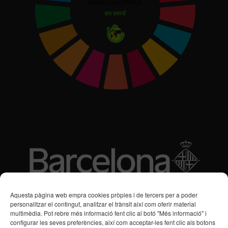
Subvencions des de 2016
Aquesta pàgina web empra cookies pròpies i de tercers per a poder
personalitzar el contingut, analitzar el trànsit així com oferir material
multimèdia. Pot rebre més informació fent clic al botó "Més informació" i
Programa de Vacances/Suport Respir Familiar
configurar les seves preferències, així com acceptar-les fent clic als botons