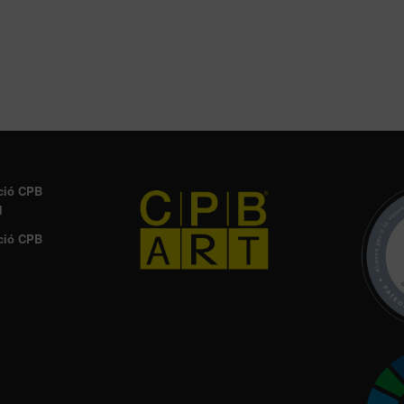
ció CPB
l
ció CPB