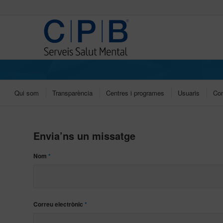
Qui som
Transparència
Centres i programes
Usuaris
Con
Envia’ns un missatge
Nom
*
Correu electrònic
*