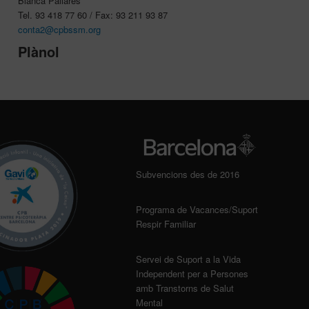
Blanca Pallares
Tel. 93 418 77 60 / Fax: 93 211 93 87
conta2@cpbssm.org
Plànol
Subvencions des de 2016
Programa de Vacances/Suport
Respir Familiar
Servei de Suport a la Vida
Independent per a Persones
amb Transtorns de Salut
Mental