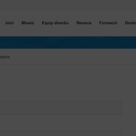
Inici
Missió
Equip directiu
Recerca
Formació
Docèn
tacte