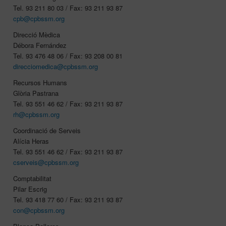
Tel. 93 211 80 03 / Fax: 93 211 93 87
cpb@cpbssm.org
Direcció Mèdica
Débora Fernández
Tel. 93 476 48 06 / Fax: 93 208 00 81
direcciomedica@cpbssm.org
Recursos Humans
Glòria Pastrana
Tel. 93 551 46 62 / Fax: 93 211 93 87
rh@cpbssm.org
Coordinació de Serveis
Alícia Heras
Tel. 93 551 46 62 / Fax: 93 211 93 87
cserveis@cpbssm.org
Comptabilitat
Pilar Escrig
Tel. 93 418 77 60 / Fax: 93 211 93 87
con@cpbssm.org