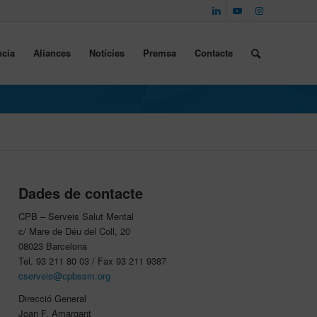
cia
Aliances
Notícies
Premsa
Contacte
Dades de contacte
CPB – Serveis Salut Mental
c/ Mare de Déu del Coll, 20
08023 Barcelona
Tel. 93 211 80 03 / Fax 93 211 9387
cserveis@cpbssm.org
Direcció General
Joan F. Amargant