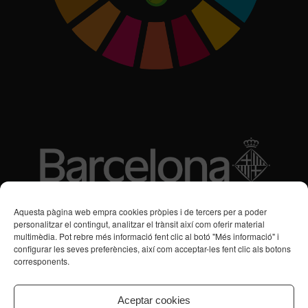
Subvencions des de 2016
Aquesta pàgina web empra cookies pròpies i de tercers per a poder
personalitzar el contingut, analitzar el trànsit així com oferir material
multimèdia. Pot rebre més informació fent clic al botó "Més informació" i
Programa de Vacances/Suport Respir Familiar
configurar les seves preferències, així com acceptar-les fent clic als botons
corresponents.
Servei de Suport a la Vida Independent per a Persones amb
Transtorns de Salut Mental
Aceptar cookies