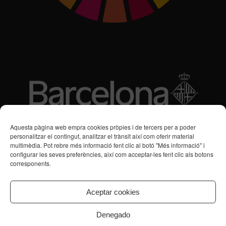
Subvencions des de 2016
Aquesta pàgina web empra cookies pròpies i de tercers per a poder
personalitzar el contingut, analitzar el trànsit així com oferir material
multimèdia. Pot rebre més informació fent clic al botó "Més informació" i
Programa de Vacances/Suport Respir Familiar
configurar les seves preferències, així com acceptar-les fent clic als botons
corresponents.
Servei de Suport a la Vida Independent per a Persones amb
Transtorns de Salut Mental
Aceptar cookies
Denegado