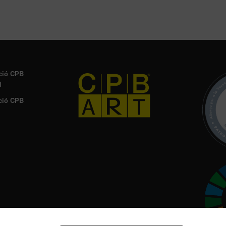
ció CPB
l
ció CPB