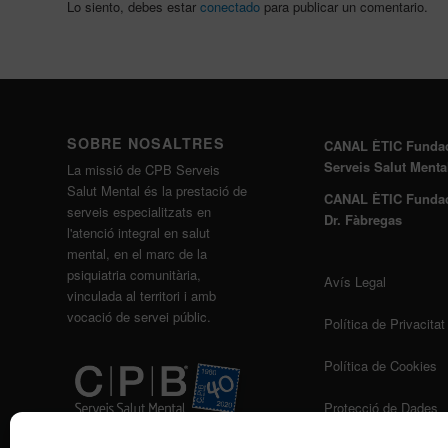
Lo siento, debes estar
conectado
para publicar un comentario.
SOBRE NOSALTRES
CANAL ÈTIC Funda
Serveis Salut Menta
La missió de CPB Serveis
Salut Mental és la prestació de
CANAL ÈTIC Funda
serveis especialitzats en
Dr. Fàbregas
l'atenció integral en salut
mental, en el marc de la
psiquiatria comunitària,
Avís Legal
vinculada al territori i amb
vocació de servei públic.
Política de Privacitat
Política de Cookies
Protecció de Dades