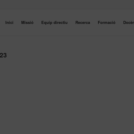
Inici
Missió
Equip directiu
Recerca
Formació
Docèn
.23