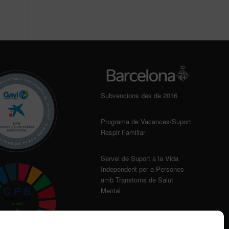
Subvencions des de 2016
Programa de Vacances/Suport
Respir Familiar
Servei de Suport a la Vida
Independent per a Persones
amb Transtorns de Salut
Mental