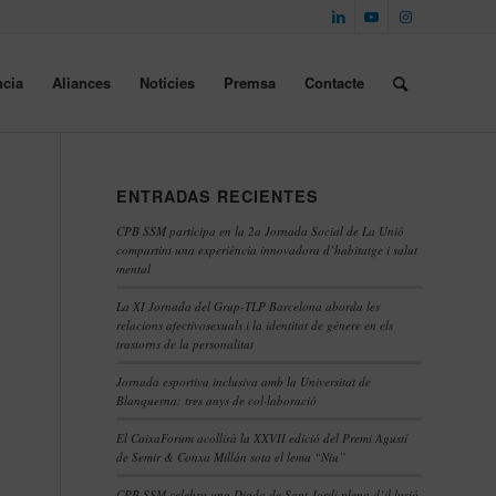
cia
Aliances
Notícies
Premsa
Contacte
ENTRADAS RECIENTES
CPB SSM participa en la 2a Jornada Social de La Unió
compartint una experiència innovadora d’habitatge i salut
mental
La XI Jornada del Grup-TLP Barcelona aborda les
relacions afectivosexuals i la identitat de gènere en els
trastorns de la personalitat
Jornada esportiva inclusiva amb la Universitat de
Blanquerna: tres anys de col·laboració
El CaixaForum acollirà la XXVII edició del Premi Agustí
de Semir & Conxa Millán sota el lema “Niu”
CPB SSM celebra una Diada de Sant Jordi plena d’il·lusió