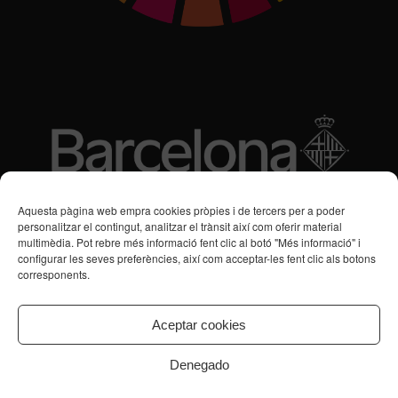
Subvencions des de 2016
Aquesta pàgina web empra cookies pròpies i de tercers per a poder
personalitzar el contingut, analitzar el trànsit així com oferir material
multimèdia. Pot rebre més informació fent clic al botó "Més informació" i
Programa de Vacances/Suport Respir Familiar
configurar les seves preferències, així com acceptar-les fent clic als botons
corresponents.
Servei de Suport a la Vida Independent per a Persones amb
Transtorns de Salut Mental
Aceptar cookies
Denegado