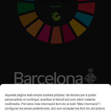
Subvencions des de 2016
Aquesta pàgina web empra cookies pròpies i de tercers per a poder
personalitzar el contingut, analitzar el trànsit així com oferir material
multimèdia. Pot rebre més informació fent clic al botó "Més informació" i
Programa de Vacances/Suport Respir Familiar
configurar les seves preferències, així com acceptar-les fent clic als botons