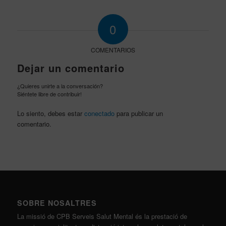
0
COMENTARIOS
Dejar un comentario
¿Quieres unirte a la conversación?
Siéntete libre de contribuir!
Lo siento, debes estar
conectado
para publicar un
comentario.
SOBRE NOSALTRES
La missió de CPB Serveis Salut Mental és la prestació de