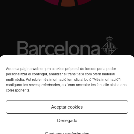
Subvencions des de 2016
Aquesta pàgina web empra cookies pròpies i de tercers per a poder
personalitzar el contingut, analitzar el trànsit així com oferir material
multimèdia. Pot rebre més informació fent clic al botó "Més informació" i
Programa de Vacances/Suport Respir Familiar
configurar les seves preferències, així com acceptar-les fent clic als botons
corresponents.
Servei de Suport a la Vida Independent per a Persones amb
Transtorns de Salut Mental
Aceptar cookies
Denegado
Gestionar preferències