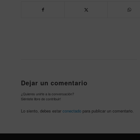
Dejar un comentario
¿Quieres unirte a la conversación?
Siéntete libre de contribuir!
Lo siento, debes estar
conectado
para publicar un comentario.