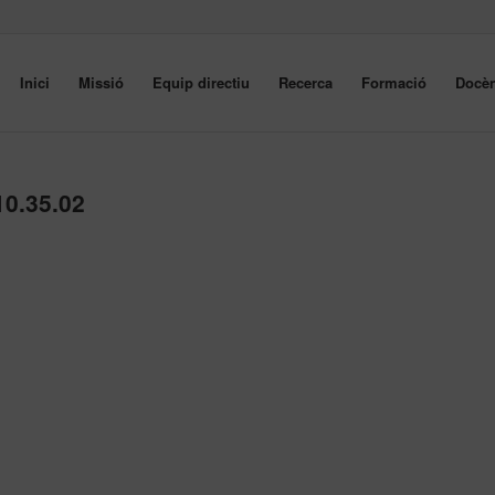
Inici
Missió
Equip directiu
Recerca
Formació
Docèn
10.35.02