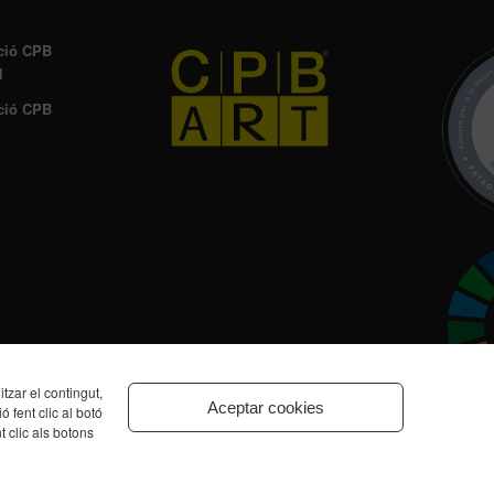
ció CPB
l
ció CPB
zar el contingut,
Aceptar cookies
ó fent clic al botó
t clic als botons