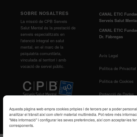
SOBRE NOSALTRES
CANAL ÈTIC Funda
Serveis Salut Menta
La missió de CPB Serveis
Salut Mental és la prestació de
CANAL ÈTIC Funda
serveis especialitzats en
Dr. Fàbregas
l'atenció integral en salut
mental, en el marc de la
psiquiatria comunitària,
Avís Legal
vinculada al territori i amb
vocació de servei públic.
Política de Privacitat
Política de Cookies
Protecció de Dades
Aquesta pàgina web empra cookies pròpies i de tercers per a poder personalit
analitzar el trànsit així com oferir material multimèdia. Pot rebre més informaci
"Més informació" i configurar les seves preferències, així com acceptar-les fen
corresponents.