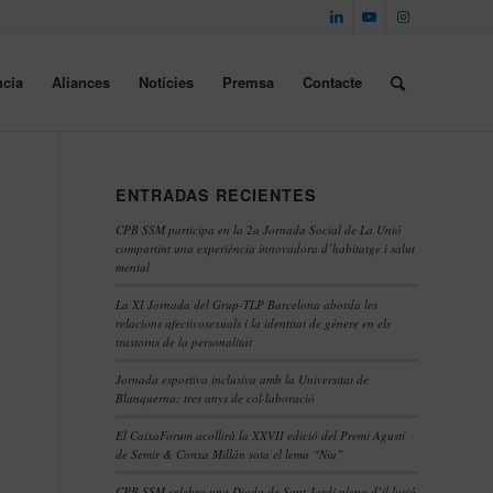
cia
Aliances
Notícies
Premsa
Contacte
ENTRADAS RECIENTES
CPB SSM participa en la 2a Jornada Social de La Unió
compartint una experiència innovadora d’habitatge i salut
mental
La XI Jornada del Grup-TLP Barcelona aborda les
relacions afectivosexuals i la identitat de gènere en els
trastorns de la personalitat
Jornada esportiva inclusiva amb la Universitat de
Blanquerna: tres anys de col·laboració
El CaixaForum acollirà la XXVII edició del Premi Agustí
de Semir & Conxa Millán sota el lema “Niu”
CPB SSM celebra una Diada de Sant Jordi plena d’il·lusió