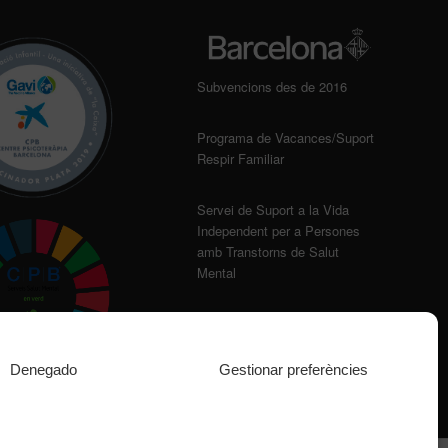
Subvencions des de 2016
Programa de Vacances/Suport
Respir Familiar
Servei de Suport a la Vida
Independent per a Persones
amb Transtorns de Salut
Mental
Denegado
Gestionar preferències