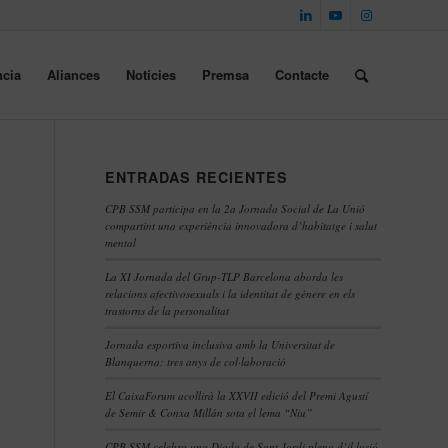
cia
Aliances
Notícies
Premsa
Contacte
ENTRADAS RECIENTES
CPB SSM participa en la 2a Jornada Social de La Unió
compartint una experiència innovadora d’habitatge i salut
mental
La XI Jornada del Grup-TLP Barcelona aborda les
relacions afectivosexuals i la identitat de gènere en els
trastorns de la personalitat
Jornada esportiva inclusiva amb la Universitat de
Blanquerna: tres anys de col·laboració
El CaixaForum acollirà la XXVII edició del Premi Agustí
de Semir & Conxa Millán sota el lema “Niu”
CPB SSM celebra una Diada de Sant Jordi plena d’il·lusió