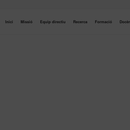
Inici
Missió
Equip directiu
Recerca
Formació
Docèn