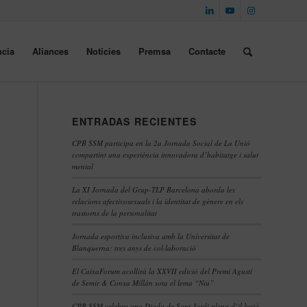
cia
Aliances
Notícies
Premsa
Contacte
ENTRADAS RECIENTES
CPB SSM participa en la 2a Jornada Social de La Unió
compartint una experiència innovadora d’habitatge i salut
mental
La XI Jornada del Grup-TLP Barcelona aborda les
relacions afectivosexuals i la identitat de gènere en els
trastorns de la personalitat
Jornada esportiva inclusiva amb la Universitat de
Blanquerna: tres anys de col·laboració
El CaixaForum acollirà la XXVII edició del Premi Agustí
de Semir & Conxa Millán sota el lema “Niu”
CPB SSM celebra una Diada de Sant Jordi plena d’il·lusió