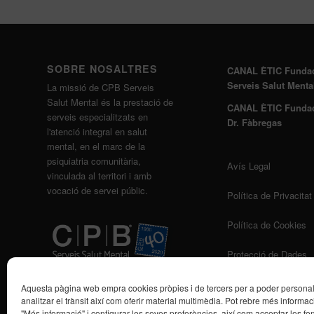
SOBRE NOSALTRES
CANAL ÈTIC Funda
Serveis Salut Menta
La missió de CPB Serveis
Salut Mental és la prestació de
CANAL ÈTIC Funda
serveis especialitzats en
Dr. Fàbregas
l'atenció integral en salut
mental, en el marc de la
psiquiatria comunitària,
Avís Legal
vinculada al territori i amb
vocació de servei públic.
Política de Privacitat
Política de Cookies
Protecció de Dades
Aquesta pàgina web empra cookies pròpies i de tercers per a poder personalit
analitzar el trànsit així com oferir material multimèdia. Pot rebre més informaci
"Més informació" i configurar les seves preferències, així com acceptar-les fen