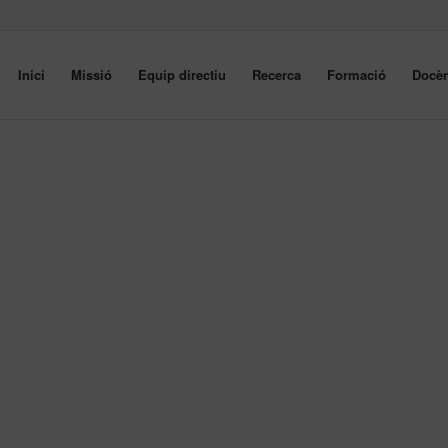
Inici
Missió
Equip directiu
Recerca
Formació
Docèn