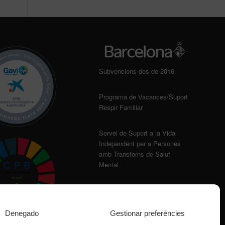
Subvencions des de 2016
Programa de Vacances/Suport
Respir Familiar
Servei de Suport a la Vida
Independent per a Persones
amb Transtorns de Salut
Mental
Denegado
Gestionar preferències