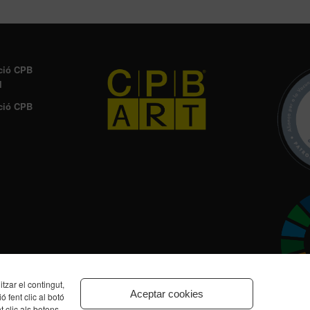
ció CPB
l
ció CPB
zar el contingut,
Aceptar cookies
ó fent clic al botó
t clic als botons