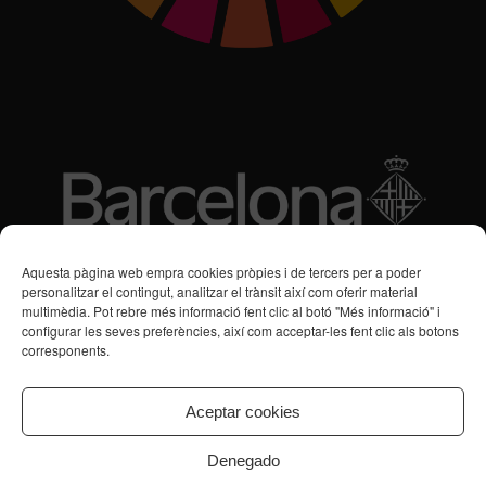
Subvencions des de 2016
Aquesta pàgina web empra cookies pròpies i de tercers per a poder
personalitzar el contingut, analitzar el trànsit així com oferir material
multimèdia. Pot rebre més informació fent clic al botó "Més informació" i
Programa de Vacances/Suport Respir Familiar
configurar les seves preferències, així com acceptar-les fent clic als botons
corresponents.
Servei de Suport a la Vida Independent per a Persones amb
Transtorns de Salut Mental
Aceptar cookies
Denegado