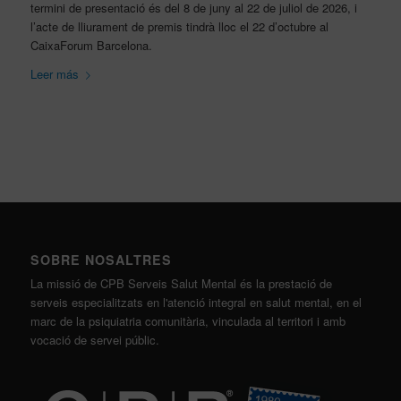
termini de presentació és del 8 de juny al 22 de juliol de 2026, i
l’acte de lliurament de premis tindrà lloc el 22 d’octubre al
CaixaForum Barcelona.
Leer más
SOBRE NOSALTRES
La missió de CPB Serveis Salut Mental és la prestació de
serveis especialitzats en l'atenció integral en salut mental, en el
marc de la psiquiatria comunitària, vinculada al territori i amb
vocació de servei públic.