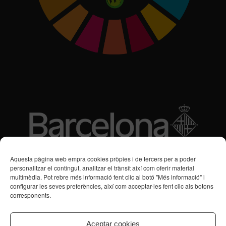
Subvencions des de 2016
Aquesta pàgina web empra cookies pròpies i de tercers per a poder
personalitzar el contingut, analitzar el trànsit així com oferir material
multimèdia. Pot rebre més informació fent clic al botó "Més informació" i
Programa de Vacances/Suport Respir Familiar
configurar les seves preferències, així com acceptar-les fent clic als botons
corresponents.
Servei de Suport a la Vida Independent per a Persones amb
Transtorns de Salut Mental
Aceptar cookies