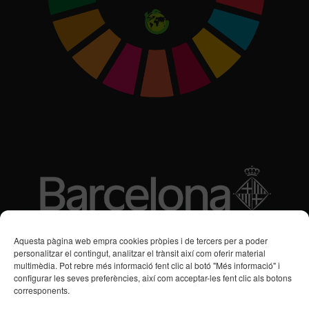
Subvencions des de 2016
Aquesta pàgina web empra cookies pròpies i de tercers per a poder
personalitzar el contingut, analitzar el trànsit així com oferir material
multimèdia. Pot rebre més informació fent clic al botó "Més informació" i
Programa de Vacances/Suport Respir Familiar
configurar les seves preferències, així com acceptar-les fent clic als botons
corresponents.
Servei de Suport a la Vida Independent per a Persones amb