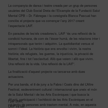
La companyia de dansa i teatre creada per un grup de persones
usuàries del Club Social Dreta de l’Eixample de la Fundació Salut
Mental CPB – Dr. Fàbregas i la coreògrafa Blanca Pascual han
conclòs el projecte que va començar l’any 2017 creant
l’espectacle LAIF.
En paraules de les/els creadores/s, LAIF “és una reflexió de la
condició humana, de com és l’ésser humà, de les relacions inter i
intrapersonals que tenim i adquirim. La quotidianitat versus el
somni i l’ideal. La història que ens envolta i vivim, la nostra
història; els refugiats, les guerres, la injustícia, la privació de
llibertat, fins i tot l’esclavitud. Allò que veiem i allò que vivim.
Una reflexió de la vida. Una reflexió de la LAIF”.
La finalització d’aquest projecte va tancar-se amb dues
actuacions.
Per una banda, el 8 de juny a la Fabra i Coats dins del L’Altre
Festival, esdeveniment cultural i internacional que uneix el món
de la Salut Mental i de les Arts Escèniques i que busca la
difusió, participació i l’exhibició de les Arts Escèniques en el
I per últim,
col·lectiu de persones amb trastorn mental. A més, en aquesta
LAIF va ser