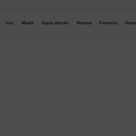
Inici
Missió
Equip directiu
Recerca
Formació
Docèn