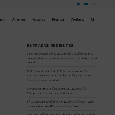
cia
Aliances
Notícies
Premsa
Contacte
ENTRADAS RECIENTES
CPB SSM participa en la 2a Jornada Social de La Unió
compartint una experiència innovadora d’habitatge i salut
mental
La XI Jornada del Grup-TLP Barcelona aborda les
relacions afectivosexuals i la identitat de gènere en els
trastorns de la personalitat
Jornada esportiva inclusiva amb la Universitat de
Blanquerna: tres anys de col·laboració
El CaixaForum acollirà la XXVII edició del Premi Agustí
de Semir & Conxa Millán sota el lema “Niu”
CPB SSM celebra una Diada de Sant Jordi plena d’il·lusió