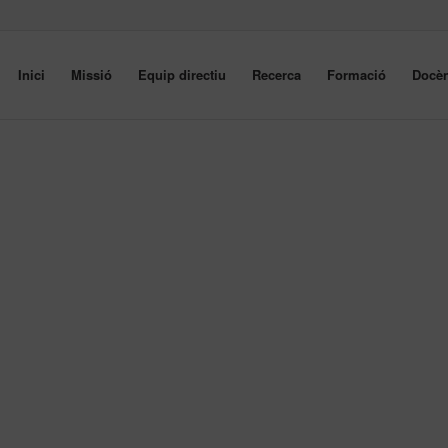
Inici
Missió
Equip directiu
Recerca
Formació
Docèn