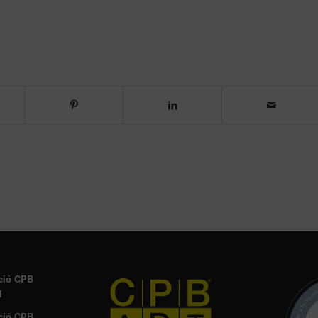
ció CPB
l
ció CPB