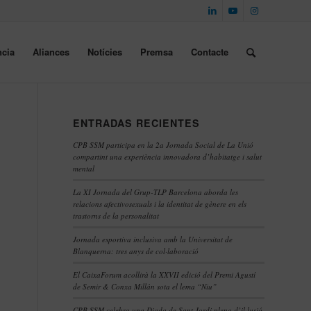
cia
Aliances
Notícies
Premsa
Contacte
ENTRADAS RECIENTES
CPB SSM participa en la 2a Jornada Social de La Unió
compartint una experiència innovadora d’habitatge i salut
mental
La XI Jornada del Grup-TLP Barcelona aborda les
relacions afectivosexuals i la identitat de gènere en els
trastorns de la personalitat
Jornada esportiva inclusiva amb la Universitat de
Blanquerna: tres anys de col·laboració
El CaixaForum acollirà la XXVII edició del Premi Agustí
de Semir & Conxa Millán sota el lema “Niu”
CPB SSM celebra una Diada de Sant Jordi plena d’il·lusió