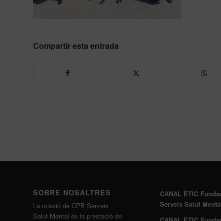
Compartir esta entrada
SOBRE NOSALTRES
CANAL ÈTIC Funda
Serveis Salut Menta
La missió de CPB Serveis
Salut Mental és la prestació de
CANAL ÈTIC Funda