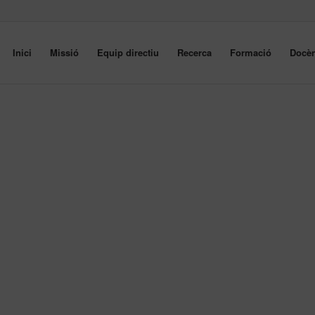
Inici
Missió
Equip directiu
Recerca
Formació
Docèn