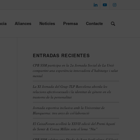
cia
Aliances
Notícies
Premsa
Contacte
ENTRADAS RECIENTES
CPB SSM participa en la 2a Jornada Social de La Unió
compartint una experiència innovadora d’habitatge i salut
mental
La XI Jornada del Grup-TLP Barcelona aborda les
relacions afectivosexuals i la identitat de gènere en els
trastorns de la personalitat
Jornada esportiva inclusiva amb la Universitat de
Blanquerna: tres anys de col·laboració
El CaixaForum acollirà la XXVII edició del Premi Agustí
de Semir & Conxa Millán sota el lema “Niu”
CPB SSM celebra una Diada de Sant Jordi plena d’il·lusió