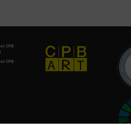
ció CPB
l
ció CPB