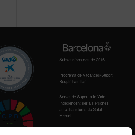
Subvencions des de 2016
Programa de Vacances/Suport
Respir Familiar
Servei de Suport a la Vida
Independent per a Persones
amb Transtorns de Salut
Mental