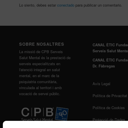
Lo siento, debes estar
conectado
para publicar un comentario.
SOBRE NOSALTRES
CANAL ÈTIC Funda
Serveis Salut Menta
La missió de CPB Serveis
Salut Mental és la prestació de
CANAL ÈTIC Funda
serveis especialitzats en
Dr. Fàbregas
l'atenció integral en salut
mental, en el marc de la
psiquiatria comunitària,
Avís Legal
vinculada al territori i amb
vocació de servei públic.
Política de Privacitat
Política de Cookies
Protecció de Dades