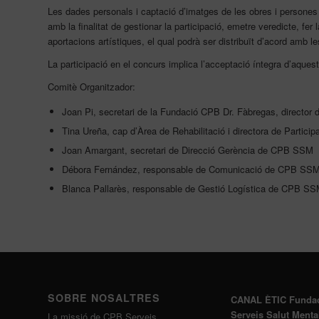
Les dades personals i captació d’imatges de les obres i persones
amb la finalitat de gestionar la participació, emetre veredicte, fer l
aportacions artístiques, el qual podrà ser distribuït d’acord amb les 
La participació en el concurs implica l’acceptació íntegra d’aques
Comitè Organitzador:
Joan Pi, secretari de la Fundació CPB Dr. Fàbregas, directo
Tina Ureña, cap d’Àrea de Rehabilitació i directora de Parti
Joan Amargant, secretari de Direcció Gerència de CPB SSM
Débora Fernández, responsable de Comunicació de CPB SS
Blanca Pallarès, responsable de Gestió Logística de CPB S
SOBRE NOSALTRES
CANAL ÈTIC Funda
Serveis Salut Menta
La missió de CPB Serveis