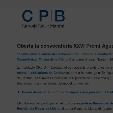
Oberta la convocatòria XXVI Premi Agus
La
vint-i-sisena edició del lliurament del Premi a la creativit
CosmoCaixa (Museu de la Ciència)
al carrer d’Isaac Newton, 2
La Fundació CPB Dr. Fàbregas adreça aquests premis a les
pers
mental i addiccions de Catalunya
, com a homenatge al Sr. Agus
de Sanitat i Assumptes Socials de la Diputació de Barcelona qui, 
Barcelona, fixant les bases del model comunitari.
Podeu demanar el nombre de suports que preciseu, a l’adr
Els dibuixos per participar en el concurs
es podran lliurar des
d
Residència Roger de Llúria
, al carrer Roger de Llúria, 68 (can