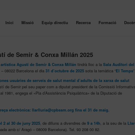
Inici
Missió
Equip directiu
Recerca
Formació
Docèn
tí de Semir & Conxa Millán 2025
at artística Agustí de Semir & Conxa Millán
tindrà lloc a la
Sala Auditori del
6 – 08022 Barcelona el dia
31 d’octubre de 2025
sota la temàtica “
El Temps
”
ones usuàries de serveis de salut mental d’adults de la xarxa de salut
tí de Semir pel seu paper com a diputat president de la Comissió Informativ
al 1981, engega el «Pla d’Assistència Psiquiàtrica» de la Diputació de
eça electrònica: llarlluria@cpbssm.org fins el 31 de maig.
el 2 al 30 de juny 2025
, de dilluns a divendres de
9 a 14h
, a la seu de la
Llar
tonada amb c/ Aragó – 08009 Barcelona). Tel. 93 208 00 82.