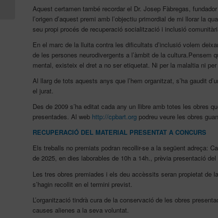
Aquest certamen també recordar el Dr. Josep Fàbregas, fundador 
Congreso Nacional...
l’origen d’aquest premi amb l’objectiu primordial de mi llorar la qua
seu propi procés de recuperació socialització i inclusió comunitàr
En el marc de la lluita contra les dificultats d’inclusió volem deix
de les persones neurodivergents a l’àmbit de la cultura.Pensem qu
mental, existeix el dret a no ser etiquetat. Ni per la malaltia ni per
Al llarg de tots aquests anys que l’hem organitzat, s’ha gaudit d
el jurat.
Des de 2009 s’ha editat cada any un llibre amb totes les obres que
presentades. Al web
http://cpbart.org
podreu veure les obres guan
RECUPERACIÓ DEL MATERIAL PRESENTAT A CONCURS
Els treballs no premiats podran recollir-se a la següent adreça: C
de 2025, en dies laborables de 10h a 14h., prèvia presentació del
Les tres obres premiades i els deu accèssits seran propietat de
s’hagin recollit en el termini previst.
L’organització tindrà cura de la conservació de les obres present
causes alienes a la seva voluntat.