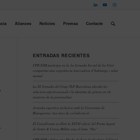
cia
Aliances
Notícies
Premsa
Contacte
ENTRADAS RECIENTES
CPB SSM participa en la 2a Jornada Social de La Unió
compartint una experiència innovadora d’habitatge i salut
.
mental
La XI Jornada del Grup-TLP Barcelona aborda les
a
relacions afectivosexuals i la identitat de gènere en els
trastorns de la personalitat
Jornada esportiva inclusiva amb la Universitat de
Blanquerna: tres anys de col·laboració
El CaixaForum acollirà la XXVII edició del Premi Agustí
-
de Semir & Conxa Millán sota el lema “Niu”
CPB SSM celebra una Diada de Sant Jordi plena d’il·lusió