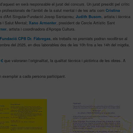
i d’aquest en serà responsable el jurat del concurs. Un jurat presidit pel crític
e professionals de l’àmbit de la salut mental i de les arts com
Cristina
ns d’Art Singular-Fundació Josep Santacreu;
Judith Busom
, artista i tècnica
a i Salut Mental;
Xano Armenter
, president de Cercle Artístic Sant
rner
, artista i coordinadora d’Apropa Cultura.
a Fundació CPB Dr. Fàbregas
, els treballs no premiats podran recollir-se al
embre del 2025, en dies laborables des de les 10h fins a les 14h del migdia,
0
€
que valoraran l’originalitat, la qualitat tècnica i pictòrica de les obres. A
un exemplar a cada persona participant.