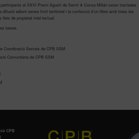
 participants al XXVI Premi Agustí de Semir & Conxa Millán seran tractades
a difusió adient sense límit territorial i la confecció d’un llibre amb totes les
lleis de propietat intel·lectual.
tes bases.
r de Coordinació Serveis de CPB SSM
cipació Comunitària de CPB SSM
M
SM
ció CPB
l