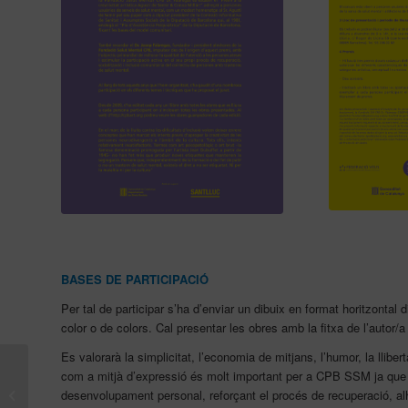
BASES DE PARTICIPACIÓ
Per tal de participar s’ha d’enviar un dibuix en format horitzontal 
color o de colors. Cal presentar les obres amb la fitxa de l’autor/
Es valorarà la simplicitat, l’economia de mitjans, l’humor, la llibe
Infermeres de la
com a mitjà d’expressió és molt important per a CPB SSM ja que ap
Fundació CPB Serveis
desenvolupament personal, reforçant el procés de recuperació, alhora
Salut Mental al XLII