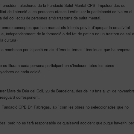
i president aleshores de la Fundació Salut Mental CPB, impulsor des de
litat de l’atenció a les persones ateses i estimular la participació activa en el
ia del col·lectiu de persones amb trastorns de salut mental.
ar enrere conceptes que han marcat els intents previs d’apropar la creativitat
e, independentment de la formació o del fet de patir o no un trastorn de salut
 la cultura»
’una nombrosa participació en els diferents temes i tècniques que ha proposat
 es lliura a cada persona participant on s’inclouen totes les obres
yadores de cada edició.
arrer Mare de Déu del Coll, 23 de Barcelona, des del 10 fins al 21 de novembr
 resguard corresponent.
 la Fundació CPB Dr. Fàbregas, així com les obres no seleccionades que no
ades, però no es farà responsable de qualsevol accident que pugui haver-hi per