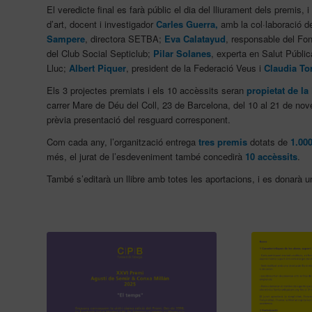
El veredicte final es farà públic el dia del lliurament dels premis, 
d’art, docent i investigador
Carles Guerra,
amb la col·laboració d
Sampere
, directora SETBA;
Eva Calatayud
, responsable del Fo
del Club Social Septiclub;
Pilar Solanes
, experta en Salut Públic
Lluc;
Albert Piquer
, president de la Federació Veus i
Claudia To
Els 3 projectes premiats i els 10 accèssits seran
propietat de l
carrer Mare de Déu del Coll, 23 de Barcelona, del 10 al 21 de nov
prèvia presentació del resguard corresponent.
Com cada any, l’organització entrega
tres premis
dotats de
1.00
més, el jurat de l’esdeveniment també concedirà
10 accèssits
.
També s’editarà un llibre amb totes les aportacions, i es donarà 