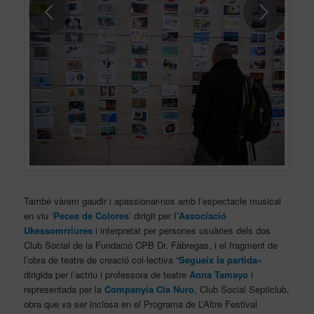
Posterior
També vàrem gaudir i apassionar-nos amb l’espectacle musical
en viu ‘
Peces de Colores
’ dirigit per
l’Associació
Ukessomrriures
i interpretat per persones usuàries dels dos
Club Social de la Fundació CPB Dr. Fàbregas, i el fragment de
l’obra de teatre de creació col·lectiva “
Segueix la partida»
dirigida per l’actriu i professora de teatre
Anna Tamayo
i
representada per la
Companyia Cia Nuro
, Club Social Septiclub,
obra que va ser inclosa en el Programa de L’Altre Festival