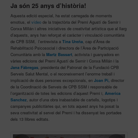
Ja són 25 anys d’història!
Aquesta edició especial, ha estat carregada de moments
emotius, el
vídeo
de la trajectòria del Premi Agustí de Semir i
Conxa Millán i altres iniciatives de creativitat artística que al llarg
d’aquests, anys han reforçat el caràcter i vinculació comunitària
de CPB SSM, l’entrevista a
Tina Ureña
, cap d’Àrea de
Rehabilitació Psicosocial i directora de l’Àrea de Participació
Comunitària amb la
Martz Bassart
, activista i guanyadora en
vàries edicions del Premi Agustí de Semir i Conxa Millán i la
Jana Fàbregas
, presidenta del Patronat de la Fundació CPB
Serveis Salut Mental, o el reconeixement l’enorme treball i
implicació de dues persones excepcionals, en
Joan Pi,
director
de la Coordinació de Serveis de CPB SSM i responsable de
l’organització de totes les edicions d’aquest Premi i,
America
Sanchez
, autor d’una obra inabastable de cartells, logotips i
campanyes publicitàries qui, en tots aquest anys ha posat la
seva creativitat al servei del Premi i ha dissenyat les portades
dels 13 llibres editats.