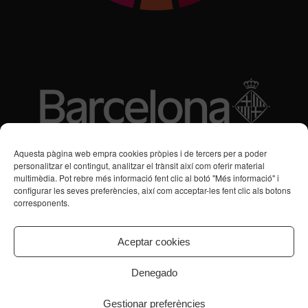
Subvencions des de 2016
Aquesta pàgina web empra cookies pròpies i de tercers per a poder
personalitzar el contingut, analitzar el trànsit així com oferir material
multimèdia. Pot rebre més informació fent clic al botó "Més informació" i
Programa de Vacances/Suport Respir Familiar
configurar les seves preferències, així com acceptar-les fent clic als botons
corresponents.
Servei de Suport a la Vida Independent per a Persones amb
Transtorns de Salut Mental
Aceptar cookies
Denegado
Gestionar preferències