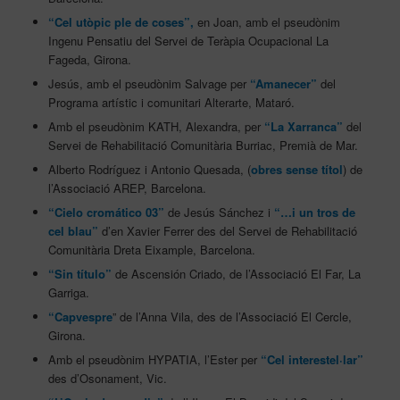
“Cel utòpic ple de coses”,
en Joan, amb el pseudònim
Ingenu Pensatiu del Servei de Teràpia Ocupacional La
Fageda, Girona.
Jesús, amb el pseudònim Salvage per
“Amanecer”
del
Programa artístic i comunitari Alterarte, Mataró.
Amb el pseudònim KATH, Alexandra, per
“La Xarranca”
del
Servei de Rehabilitació Comunitària Burriac, Premià de Mar.
Alberto Rodríguez i Antonio Quesada, (
obres sense títol
) de
l’Associació AREP, Barcelona.
“Cielo cromático 03”
de Jesús Sánchez i
“…i un tros de
cel blau”
d’en Xavier Ferrer des del Servei de Rehabilitació
Comunitària Dreta Eixample, Barcelona.
“Sin título”
de Ascensión Criado, de l’Associació El Far, La
Garriga.
“Capvespre
” de l’Anna Vila, des de l’Associació El Cercle,
Girona.
Amb el pseudònim HYPATIA, l’Ester per
“Cel interestel·lar”
des d’Osonament, Vic.