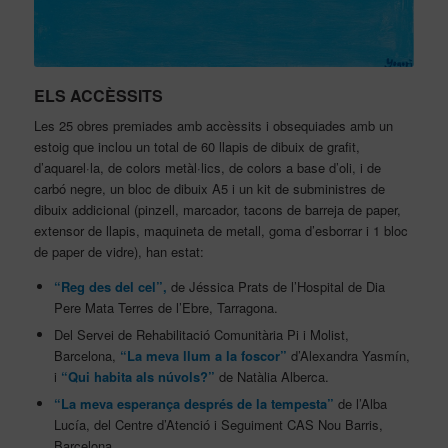
ELS ACCÈSSITS
Les 25 obres premiades amb accèssits i obsequiades amb un
estoig que inclou un total de 60 llapis de dibuix de grafit,
d’aquarel·la, de colors metàl·lics, de colors a base d’oli, i de
carbó negre, un bloc de dibuix A5 i un kit de subministres de
dibuix addicional (pinzell, marcador, tacons de barreja de paper,
extensor de llapis, maquineta de metall, goma d’esborrar i 1 bloc
de paper de vidre), han estat:
“Reg des del cel”,
de Jéssica Prats de l’Hospital de Dia
Pere Mata Terres de l’Ebre, Tarragona.
Del Servei de Rehabilitació Comunitària Pi i Molist,
Barcelona,
“La meva llum a la foscor”
d’Alexandra Yasmín,
i
“Qui habita als núvols?”
de Natàlia Alberca.
“La meva esperança després de la tempesta”
de l’Alba
Lucía, del Centre d’Atenció i Seguiment CAS Nou Barris,
Barcelona.