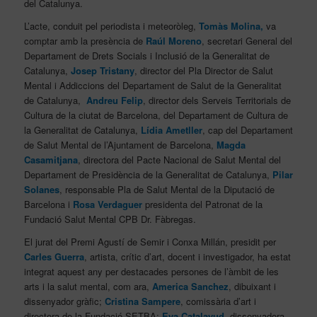
del Catalunya.
L’acte, conduit pel periodista i meteoròleg,
Tomàs Molina,
va
comptar amb la presència de
Raúl Moreno
, secretari General del
Departament de Drets Socials i Inclusió de la Generalitat de
Catalunya,
Josep Tristany
, director del Pla Director de Salut
Mental i Addiccions del Departament de Salut de la Generalitat
de Catalunya,
Andreu Felip
, director dels Serveis Territorials de
Cultura de la ciutat de Barcelona, del Departament de Cultura de
la Generalitat de Catalunya,
Lídia Ametller
, cap del Departament
de Salut Mental de l’Ajuntament de Barcelona,
Magda
Casamitjana
, directora del Pacte Nacional de Salut Mental del
Departament de Presidència de la Generalitat de Catalunya,
Pilar
Solanes
, responsable Pla de Salut Mental de la Diputació de
Barcelona i
Rosa Verdaguer
presidenta del Patronat de la
Fundació Salut Mental CPB Dr. Fàbregas.
El jurat del Premi Agustí de Semir i Conxa Millán, presidit per
Carles Guerra
, artista, crític d’art, docent i investigador, ha estat
integrat aquest any per destacades persones de l’àmbit de les
arts i la salut mental, com ara,
America Sanchez
, dibuixant i
dissenyador gràfic;
Cristina Sampere
, comissària d’art i
directora de la Fundació SETBA;
Eva Catalayud
, dissenyadora