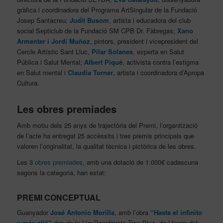
gràfica i coordinadora del Programa ArtSingular de la Fundació
Josep Santacreu;
Judit Busom
, artista i educadora del club
social Septiclub de la Fundació SM CPB Dr. Fàbregas;
Xano
Armenter i Jordi Muñoz
, pintors, president i vicepresident del
Cercle Artístic Sant Lluc,
Pilar Solanes
, experta en Salut
Pública i Salut Mental;
Albert Piqué
, activista contra l’estigma
en Salut mental i
Claudia Torner
, artista i coordinadora d’Apropa
Cultura.
Les obres premiades
Amb motiu dels 25 anys de trajectòria del Premi, l’organització
de l’acte ha entregat 25 accèssits i tres premis principals que
valoren l’originalitat, la qualitat tècnica i pictòrica de les obres.
Les 3
obres premiades
, amb una dotació de 1.000€ cadascuna
segons la categoria, han estat:
PREMI CONCEPTUAL
Guanyador
José Antonio Morilla
, amb l’obra
“Hasta el infinito
y más allá”
des de la Llar-Residència Tres Pins, de Llinars del