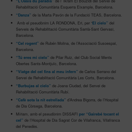
“L’Oasis du paradis”
de l’ Ikram El Bouzidi del Servei de
Rehabilitació Comunitària Esquerra Eixample, Barcelona.
“Danza”
de la Marta Pavón de la Fundació TEAS, Barcelona.
Amb el pseudònim LA RONDONA, Eri, per “
El cielo”
del
Serveis de Rehabilitació Comunitària Sarrià-Sant Gervasi,
Barcelona.
“Cel rogent”
de Rubén Molina, de l’Associació Susoespai,
Barcelona.
“Tú eres mi cielo”
de Pilar Ruiz, del Club Social Ments
Obertes Sants-Montjuïc, Barcelona.
“Viatge del cel fins al meu infern”
de Carlos Serrano del
Servei de Rehabilitació Comunitària Les Corts, Barcelona.
“Burbujas al cielo”
de Joana Ciudad, del Servei de
Rehabilitació Comunitària Rubí.
“Cafè sota la nit estrellada”
d’Andrea Bigorra, de l’Hospital
de Dia Còrsega, Barcelona.
Míriam, amb el pseudònim DISSAFI
per “Gairebé tocant el
cel”
de l’Hospital de Dia Sagrat Cor de Vilafranca, Vilafranca
del Penedès.