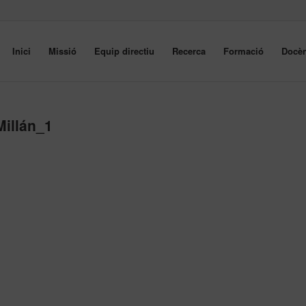
Inici
Missió
Equip directiu
Recerca
Formació
Docèn
Millán_1