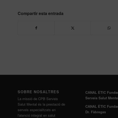
Compartir esta entrada
SOBRE NOSALTRES
CANAL ÈTIC Funda
Serveis Salut Menta
La missió de CPB Serveis
Salut Mental és la prestació de
CANAL ÈTIC Funda
serveis especialitzats en
Dr. Fàbregas
l'atenció integral en salut