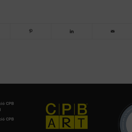
ció CPB
l
ció CPB