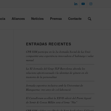
cia
Aliances
Notícies
Premsa
Contacte
ENTRADAS RECIENTES
CPB SSM participa en la 2a Jornada Social de La Unió
compartint una experiència innovadora d’habitatge i salut
mental
La XI Jornada del Grup-TLP Barcelona aborda les
relacions afectivosexuals i la identitat de gènere en els
trastorns de la personalitat
Jornada esportiva inclusiva amb la Universitat de
Blanquerna: tres anys de col·laboració
El CaixaForum acollirà la XXVII edició del Premi Agustí
de Semir & Conxa Millán sota el lema “Niu”
CPB SSM celebra una Diada de Sant Jordi plena d’il·lusió