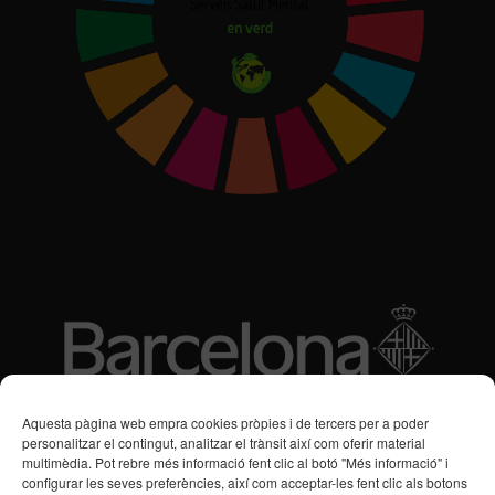
Subvencions des de 2016
Aquesta pàgina web empra cookies pròpies i de tercers per a poder
personalitzar el contingut, analitzar el trànsit així com oferir material
multimèdia. Pot rebre més informació fent clic al botó "Més informació" i
Programa de Vacances/Suport Respir Familiar
configurar les seves preferències, així com acceptar-les fent clic als botons