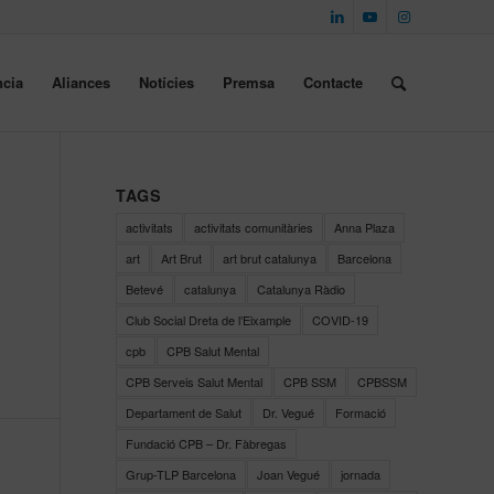
cia
Aliances
Notícies
Premsa
Contacte
TAGS
activitats
activitats comunitàries
Anna Plaza
art
Art Brut
art brut catalunya
Barcelona
Betevé
catalunya
Catalunya Ràdio
Club Social Dreta de l’Eixample
COVID-19
cpb
CPB Salut Mental
CPB Serveis Salut Mental
CPB SSM
CPBSSM
Departament de Salut
Dr. Vegué
Formació
Fundació CPB – Dr. Fàbregas
Grup-TLP Barcelona
Joan Vegué
jornada