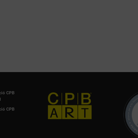
ció CPB
l
ció CPB