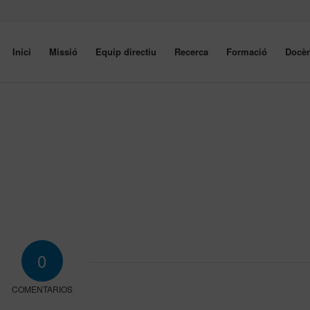
Inici
Missió
Equip directiu
Recerca
Formació
Docèn
0
COMENTARIOS