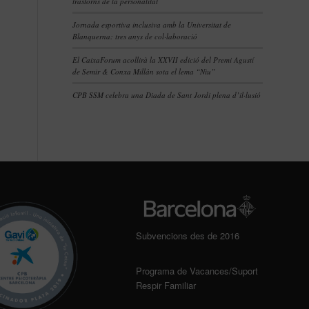
trastorns de la personalitat
Jornada esportiva inclusiva amb la Universitat de
Blanquerna: tres anys de col·laboració
El CaixaForum acollirà la XXVII edició del Premi Agustí
de Semir & Conxa Millán sota el lema “Niu”
CPB SSM celebra una Diada de Sant Jordi plena d’il·lusió
Subvencions des de 2016
Programa de Vacances/Suport
Respir Familiar