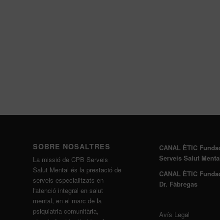
SOBRE NOSALTRES
CANAL ÈTIC Funda
Serveis Salut Menta
La missió de CPB Serveis
Salut Mental és la prestació de
CANAL ÈTIC Funda
serveis especialitzats en
Dr. Fàbregas
l'atenció integral en salut
mental, en el marc de la
psiquiatria comunitària,
Avís Legal