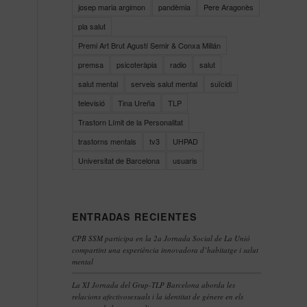
josep maria argimon
pandèmia
Pere Aragonès
pla salut
Premi Art Brut Agustí Semir & Conxa Millán
premsa
psicoteràpia
radio
salut
salut mental
serveis salut mental
suïcidi
televisió
Tina Ureña
TLP
Trastorn Límit de la Personalitat
trastorns mentals
tv3
UHPAD
Universitat de Barcelona
usuaris
ENTRADAS RECIENTES
CPB SSM participa en la 2a Jornada Social de La Unió
compartint una experiència innovadora d’habitatge i salut
mental
La XI Jornada del Grup-TLP Barcelona aborda les
relacions afectivosexuals i la identitat de gènere en els