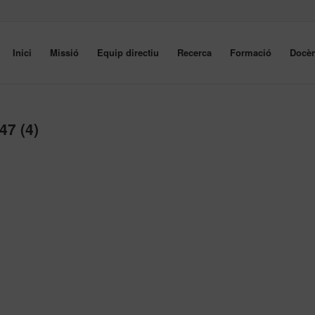
Inici
Missió
Equip directiu
Recerca
Formació
Docèn
47 (4)