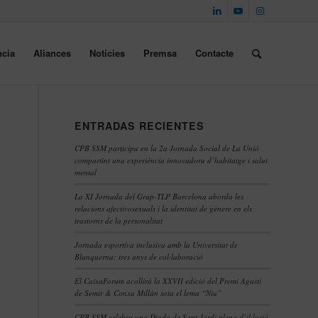
cia
Aliances
Notícies
Premsa
Contacte
ENTRADAS RECIENTES
CPB SSM participa en la 2a Jornada Social de La Unió
compartint una experiència innovadora d’habitatge i salut
mental
La XI Jornada del Grup-TLP Barcelona aborda les
relacions afectivosexuals i la identitat de gènere en els
trastorns de la personalitat
Jornada esportiva inclusiva amb la Universitat de
Blanquerna: tres anys de col·laboració
El CaixaForum acollirà la XXVII edició del Premi Agustí
de Semir & Conxa Millán sota el lema “Niu”
CPB SSM celebra una Diada de Sant Jordi plena d’il·lusió