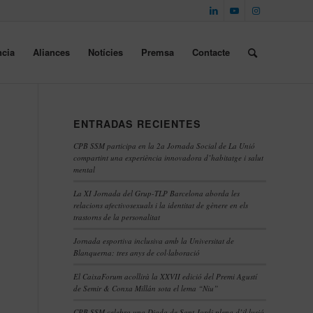
cia
Aliances
Notícies
Premsa
Contacte
ENTRADAS RECIENTES
CPB SSM participa en la 2a Jornada Social de La Unió
compartint una experiència innovadora d’habitatge i salut
mental
La XI Jornada del Grup-TLP Barcelona aborda les
relacions afectivosexuals i la identitat de gènere en els
trastorns de la personalitat
Jornada esportiva inclusiva amb la Universitat de
Blanquerna: tres anys de col·laboració
El CaixaForum acollirà la XXVII edició del Premi Agustí
de Semir & Conxa Millán sota el lema “Niu”
CPB SSM celebra una Diada de Sant Jordi plena d’il·lusió