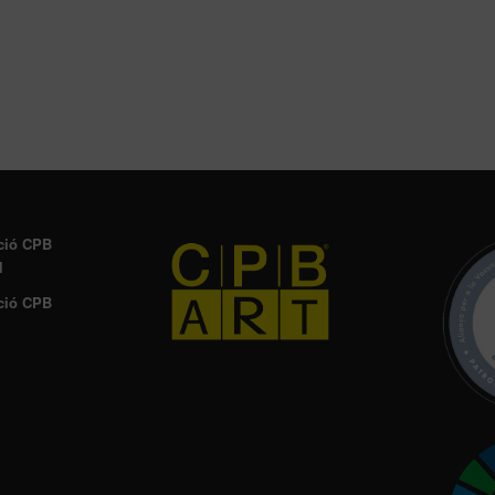
ció CPB
l
ció CPB