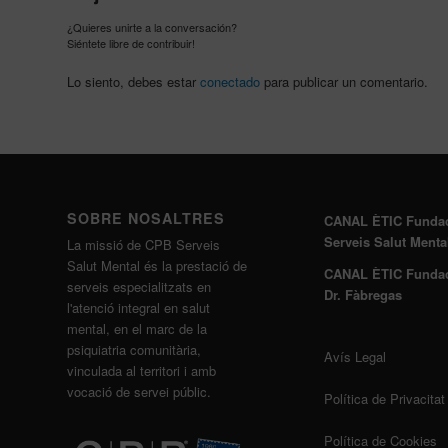
¿Quieres unirte a la conversación?
Siéntete libre de contribuir!
Lo siento, debes estar
conectado
para publicar un comentario.
SOBRE NOSALTRES
CANAL ÈTIC Funda
Serveis Salut Menta
La missió de CPB Serveis
Salut Mental és la prestació de
CANAL ÈTIC Funda
serveis especialitzats en
Dr. Fàbregas
l'atenció integral en salut
mental, en el marc de la
psiquiatria comunitària,
Avís Legal
vinculada al territori i amb
vocació de servei públic.
Política de Privacitat
Política de Cookies