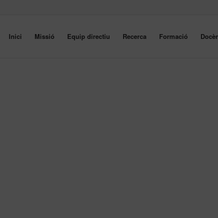
Inici
Missió
Equip directiu
Recerca
Formació
Docèn