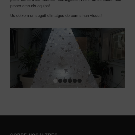
proper amb els equips!
Us deixem un seguit d’imatges de com s’han viscut!
1
2
3
4
5
6
SOBRE NOSALTRES