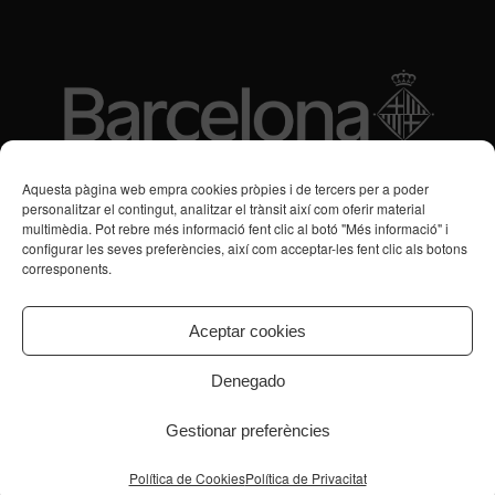
Subvencions des de 2016
Aquesta pàgina web empra cookies pròpies i de tercers per a poder
personalitzar el contingut, analitzar el trànsit així com oferir material
multimèdia. Pot rebre més informació fent clic al botó "Més informació" i
Programa de Vacances/Suport Respir Familiar
configurar les seves preferències, així com acceptar-les fent clic als botons
corresponents.
Servei de Suport a la Vida Independent per a Persones amb
Transtorns de Salut Mental
Aceptar cookies
Denegado
Gestionar preferències
© Copyright - CPB Serveis Salut Mental
Inici
Equip directiu
Assistència
Aliances
Recerca
Política de Cookies
Política de Privacitat
Formació
Notícies
Contacte