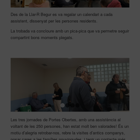
1
2
Des de la Llar-R Begur es va regalar un calendari a cada
assistent, dissenyat per les persones residents.
La trobada va concloure amb un pica-pica que va permetre seguir
compartint bons moments plegats.
1
2
3
4
Les tres jornades de Portes Obertes, amb una assistència al
voltant de les 250 persones, han estat molt ben valorades! És un
motiu d’alegria retrobar-nos, rebre la visites d’antics companys,
posar cares a les famílies nouvingudes, i tenir un contacte més