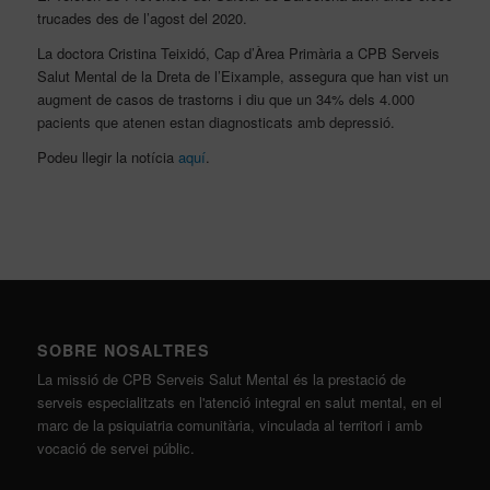
trucades des de l’agost del 2020.
La doctora Cristina Teixidó, Cap d’Àrea Primària a CPB Serveis
Salut Mental de la Dreta de l’Eixample, assegura que han vist un
augment de casos de trastorns i diu que un 34% dels 4.000
pacients que atenen estan diagnosticats amb depressió.
Podeu llegir la notícia
aquí
.
SOBRE NOSALTRES
La missió de CPB Serveis Salut Mental és la prestació de
serveis especialitzats en l'atenció integral en salut mental, en el
marc de la psiquiatria comunitària, vinculada al territori i amb
vocació de servei públic.