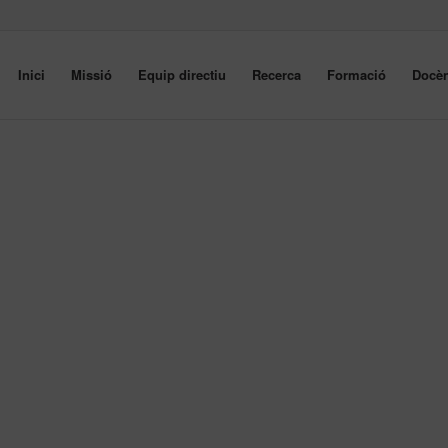
Inici
Missió
Equip directiu
Recerca
Formació
Docèn