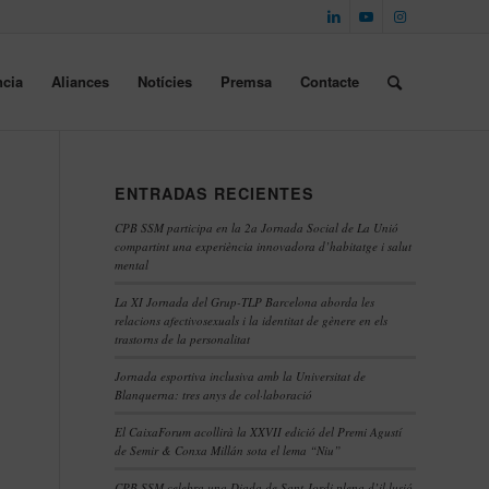
cia
Aliances
Notícies
Premsa
Contacte
ENTRADAS RECIENTES
CPB SSM participa en la 2a Jornada Social de La Unió
compartint una experiència innovadora d’habitatge i salut
mental
La XI Jornada del Grup-TLP Barcelona aborda les
relacions afectivosexuals i la identitat de gènere en els
trastorns de la personalitat
Jornada esportiva inclusiva amb la Universitat de
Blanquerna: tres anys de col·laboració
El CaixaForum acollirà la XXVII edició del Premi Agustí
de Semir & Conxa Millán sota el lema “Niu”
CPB SSM celebra una Diada de Sant Jordi plena d’il·lusió