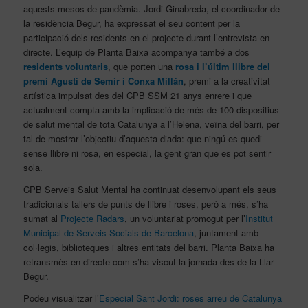
aquests mesos de pandèmia. Jordi Ginabreda, el coordinador de
la residència Begur, ha expressat el seu content per la
participació dels residents en el projecte durant l’entrevista en
directe. L’equip de Planta Baixa acompanya també a dos
residents voluntaris
, que porten una
rosa i l’últim llibre del
premi Agustí de Semir i Conxa Millán
, premi a la creativitat
artística impulsat des del CPB SSM 21 anys enrere i que
actualment compta amb la implicació de més de 100 dispositius
de salut mental de tota Catalunya a l’Helena, veïna del barri, per
tal de mostrar l’objectiu d’aquesta diada: que ningú es quedi
sense llibre ni rosa, en especial, la gent gran que es pot sentir
sola.
CPB Serveis Salut Mental ha continuat desenvolupant els seus
tradicionals tallers de punts de llibre i roses, però a més, s’ha
sumat al
Projecte Radars
, un voluntariat promogut per l’
Institut
Municipal de Serveis Socials de Barcelona
, juntament amb
col·legis, biblioteques i altres entitats del barri. Planta Baixa ha
retransmès en directe com s’ha viscut la jornada des de la Llar
Begur.
Podeu visualitzar l’
Especial Sant Jordi: roses arreu de Catalunya