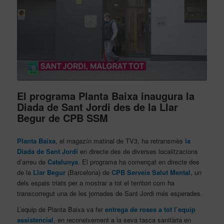
El programa Planta Baixa inaugura la
Diada de Sant Jordi des de la Llar
Begur de CPB SSM
Planta Baixa
, el magazín matinal de TV3, ha retransmès
la
Diada de Sant Jordi
en directe des de diverses localitzacions
d’arreu de
Catalunya
. El programa ha començat en directe des
de la
Llar Begur
(Barcelona) de
CPB Serveis Salut Mental
, un
dels espais triats per a mostrar a tot el territori com ha
transcorregut una de les jornades de Sant Jordi més esperades.
L’equip de Planta Baixa va fer
entrega de roses a tot l’equip
assistencial
, en reconeixement a la seva tasca sanitària en