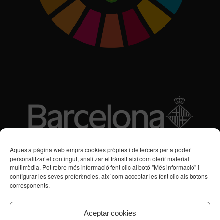
Subvencions des de 2016
Aquesta pàgina web empra cookies pròpies i de tercers per a poder
personalitzar el contingut, analitzar el trànsit així com oferir material
multimèdia. Pot rebre més informació fent clic al botó "Més informació" i
Programa de Vacances/Suport Respir Familiar
configurar les seves preferències, així com acceptar-les fent clic als botons
corresponents.
Servei de Suport a la Vida Independent per a Persones amb
Transtorns de Salut Mental
Aceptar cookies