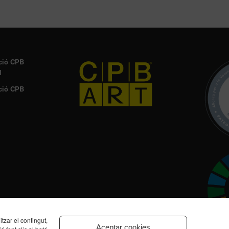
ció CPB
l
ció CPB
zar el contingut,
Aceptar cookies