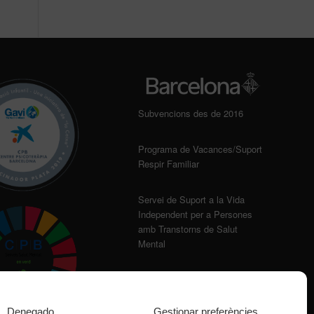
Subvencions des de 2016
Programa de Vacances/Suport
Respir Familiar
Servei de Suport a la Vida
Independent per a Persones
amb Transtorns de Salut
Mental
Denegado
Gestionar preferències