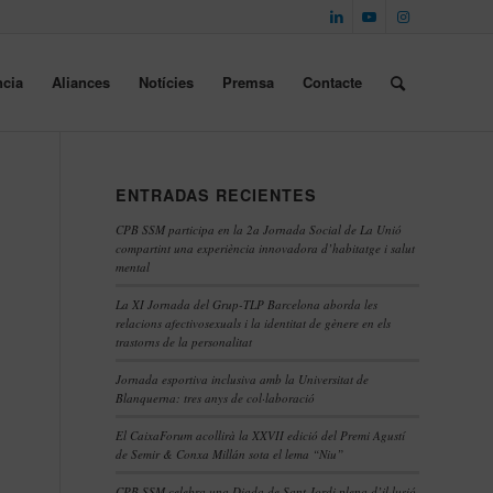
cia
Aliances
Notícies
Premsa
Contacte
ENTRADAS RECIENTES
CPB SSM participa en la 2a Jornada Social de La Unió
compartint una experiència innovadora d’habitatge i salut
mental
La XI Jornada del Grup-TLP Barcelona aborda les
relacions afectivosexuals i la identitat de gènere en els
trastorns de la personalitat
Jornada esportiva inclusiva amb la Universitat de
Blanquerna: tres anys de col·laboració
El CaixaForum acollirà la XXVII edició del Premi Agustí
de Semir & Conxa Millán sota el lema “Niu”
CPB SSM celebra una Diada de Sant Jordi plena d’il·lusió