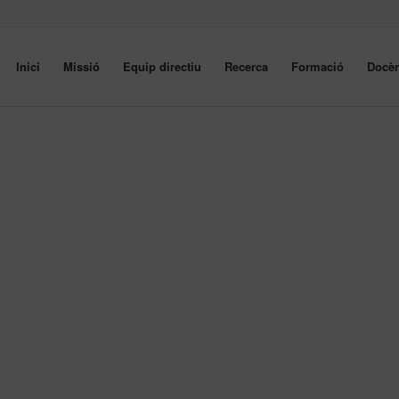
Inici
Missió
Equip directiu
Recerca
Formació
Docèn