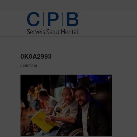
0K0A2993
21/06/2018