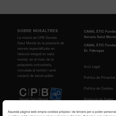
SOBRE NOSALTRES
CANAL ÈTIC Funda
Serveis Salut Menta
La missió de CPB Serveis
Salut Mental és la prestació de
CANAL ÈTIC Funda
serveis especialitzats en
Dr. Fàbregas
l'atenció integral en salut
mental, en el marc de la
psiquiatria comunitària,
Avís Legal
vinculada al territori i amb
vocació de servei públic.
Política de Privacitat
Política de Cookies
Protecció de Dades
Aquesta pàgina web empra cookies pròpies i de tercers per a poder personalit