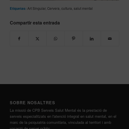
Etiquetas:
Art Singular
,
Cervera
,
cultura
,
salut mental
Compartir esta entrada
SOBRE NOSALTRES
La missió de CPB Serveis Salut Mental és la prestació de
serveis especialitzats en l'atenció integral en salut mental, en el
marc de la psiquiatria comunitària, vinculada al territori i amb
vocació de servei públic.