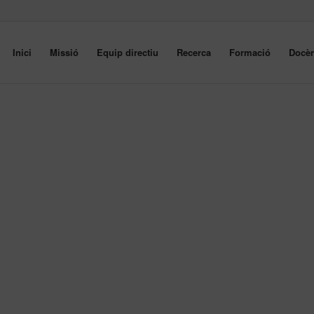
Inici
Missió
Equip directiu
Recerca
Formació
Docèn