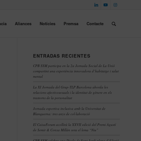
cia
Aliances
Notícies
Premsa
Contacte
ENTRADAS RECIENTES
CPB SSM participa en la 2a Jornada Social de La Unió
compartint una experiència innovadora d’habitatge i salut
mental
La XI Jornada del Grup-TLP Barcelona aborda les
relacions afectivosexuals i la identitat de gènere en els
trastorns de la personalitat
Jornada esportiva inclusiva amb la Universitat de
Blanquerna: tres anys de col·laboració
El CaixaForum acollirà la XXVII edició del Premi Agustí
de Semir & Conxa Millán sota el lema “Niu”
CPB SSM celebra una Diada de Sant Jordi plena d’il·lusió