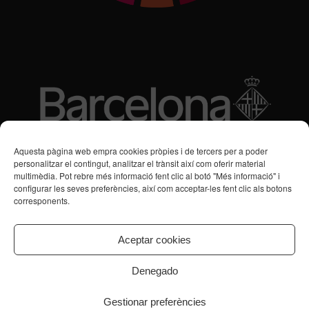
Subvencions des de 2016
Aquesta pàgina web empra cookies pròpies i de tercers per a poder
personalitzar el contingut, analitzar el trànsit així com oferir material
multimèdia. Pot rebre més informació fent clic al botó "Més informació" i
Programa de Vacances/Suport Respir Familiar
configurar les seves preferències, així com acceptar-les fent clic als botons
corresponents.
Servei de Suport a la Vida Independent per a Persones amb
Transtorns de Salut Mental
Aceptar cookies
Denegado
Gestionar preferències