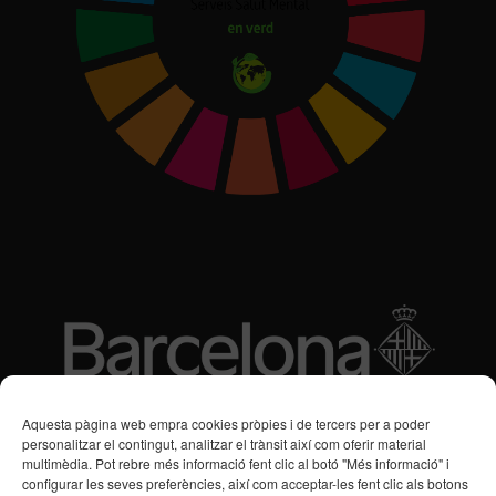
Subvencions des de 2016
Aquesta pàgina web empra cookies pròpies i de tercers per a poder
personalitzar el contingut, analitzar el trànsit així com oferir material
multimèdia. Pot rebre més informació fent clic al botó "Més informació" i
Programa de Vacances/Suport Respir Familiar
configurar les seves preferències, així com acceptar-les fent clic als botons